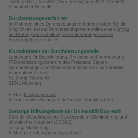
Telefon: 0921 / 55-5892 (Vera Ferber) oder 0921 / 55-5848
(Christopher Reimelt)
Durchsetzungsverfahren
Im Rahmen eines Durchsetzungsverfahrens haben Sie die
Möglichkeit, bei der Durchsetzungsstelle online einen
Antrag
auf Prüfung der Einhaltung der Anforderungen an die
Barrierefreiheit
zu stellen.
Kontaktdaten der Durchsetzungsstelle
Landesamt für Digitalisierung, Breitband und Vermessung
IT-Dienstleistungszentrum des Freistaats Bayern
Durchsetzungs- und Überwachungsstelle für barrierefreie
Informationstechnik
St.-Martin-Straße 47
81541 München
E-Mail:
bitv@bayern.de
Internet:
www.ldbv.bayern.de/digitalisierung/bitv.html
Sonstige Hilfsangebote der Universität Bayreuth
Büro der Beauftragten für Studierende mit Behinderung und
chronischer Krankheit (BECKS)
Leitung: Nicole Klug
E-Mail:
nicole.klug@uni-bayreuth.de